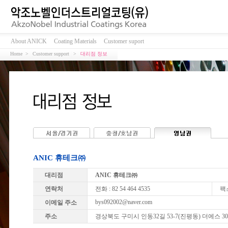
About ANICK
Coating Materials
Customer suport
Home >
Customer support
>
대리점 정보
ANIC 휴테크㈜
대리점
ANIC 휴테크㈜
연락처
전화 : 82 54 464 4535
팩스
bys092002@naver.com
이메일 주소
주소
경상북도 구미시 인동32길 53-7(진평동) 더에스 3