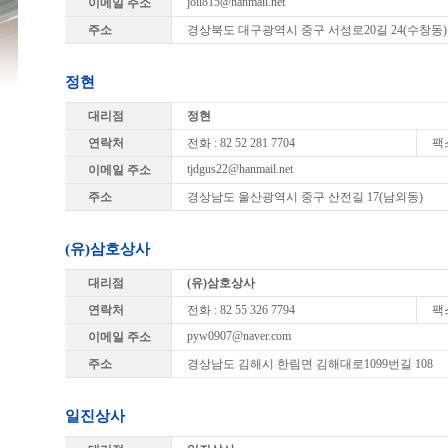
joil815@hanmail.net
이메일 주소
주소
경상북도 대구광역시 중구 서성로20길 24(수창동
정현
대리점
정현
연락처
전화 : 82 52 281 7704
팩스
tjdgus22@hanmail.net
이메일 주소
주소
경상남도 울산광역시 중구 산전길 17(남외동)
(유)삼호상사
대리점
(유)삼호상사
연락처
전화 : 82 55 326 7794
팩스
pyw0907@naver.com
이메일 주소
주소
경상남도 김해시 한림면 김해대로1099번길 108
일진상사