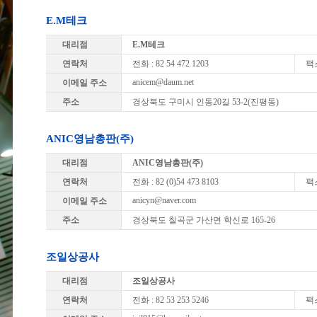
E.M테크
대리점
E.M테크
연락처
전화 : 82 54 472 1203
팩스
anicem@daum.net
이메일 주소
주소
경상북도 구미시 인동20길 53-2(진평동)
ANIC영남총판(주)
대리점
ANIC영남총판(주)
연락처
전화 : 82 (0)54 473 8103
팩스
anicyn@naver.com
이메일 주소
주소
경상북도 칠곡군 가산면 학신로 165-26
조일상공사
대리점
조일상공사
연락처
전화 : 82 53 253 5246
팩스