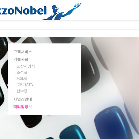
고객서비스
기술자료
도장사양서
조성표
MSDS
ICP DATA
접수증
사업장안내
대리점정보